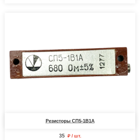
Резисторы СП5-1В1А
35
шт