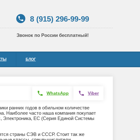
8 (915) 296-99-99
phone
Звонок по России бесплатный!
КТЫ
БЛОГ
phone
phone
WhatsApp
Viber
ики ранних годов в обильном количестве
на. Наиболее часто наша компания покупает
, Электроника, ЕС (Серия Единой Системы
ятся страны СЭВ и СССР. Стоит так же
льные классы, спецвычислители,