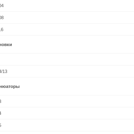
04
08
16
новки
4/13
енюаторы
3
4
5