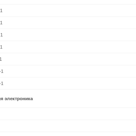
1
1
-1
1
1
-1
-1
я электроника