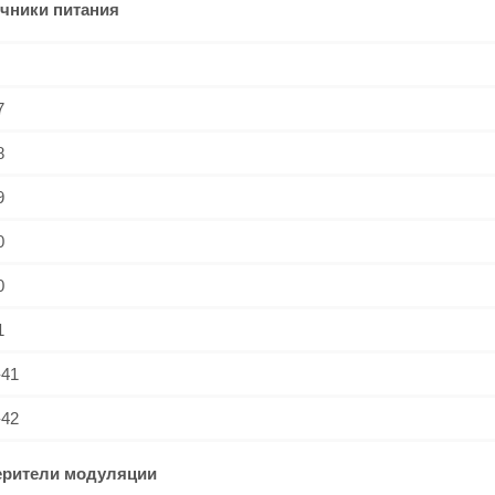
чники питания
7
8
9
0
0
1
41
42
ерители модуляции