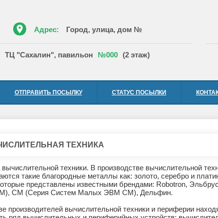
place
Адрес:
Город, улица, дом №
ТЦ "Сахалин", павильон
№000
(2 этаж)
ОТПРАВИТЬ ПОСЫЛКУ
СТАТУС ПОСЫЛКИ
КОНТА
ИСЛИТЕЛЬНАЯ ТЕХНИКА
 вычислительной техники. В производстве вычислительной техн
аются такие благородные металлы как: золото, серебро и плати
оторые представлены известными брендами: Robotron, Эльбрус
М), СМ (Серия Систем Малых ЭВМ СМ), Дельфин.
ве производителей вычислительной техники и периферии наход
ть ряд вычислительных и периферийных устройств: вычислите