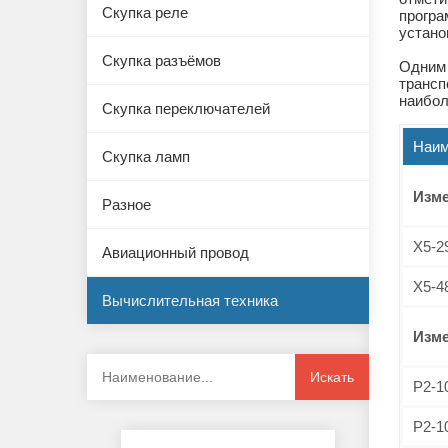
Скупка реле
програ
устано
Скупка разъёмов
Одним 
трансп
наибол
Скупка переключателей
Наим
Скупка ламп
Изм
Разное
Х5-2
Авиационный провод
Х5-4
Вычислительная техника
Изм
Искать
Р2-1
Р2-1