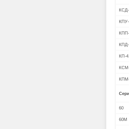
КСД-
КПУ-
КПП
КПД-
КП-4
КСМ
КПМ
Сери
60
60М