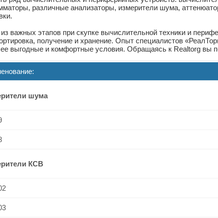
мматоры, различные анализаторы, измерители шума, аттенюато
вки.
из важных этапов при скупке вычислительной техники и периф
ортировка, получение и хранение. Опыт специалистов «РеалТор
ее выгодные и комфортные условия. Обращаясь к Realtorg вы 
енование:
ерители шума
9
8
ерители КСВ
02
03