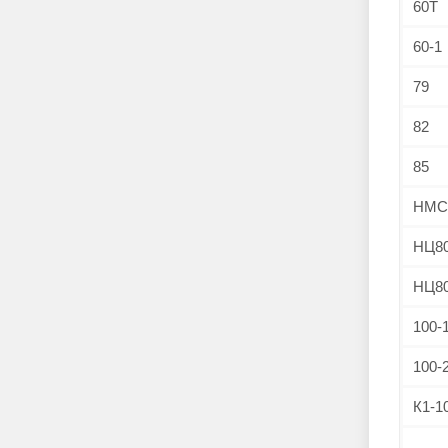
60Т
60-1
79
82
85
НМС
НЦ8
НЦ80
100-
100-
К1-1