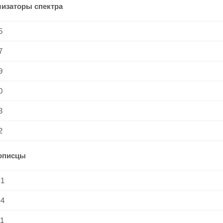
изаторы спектра
5
7
9
0
3
2
описцы
-1
-4
1