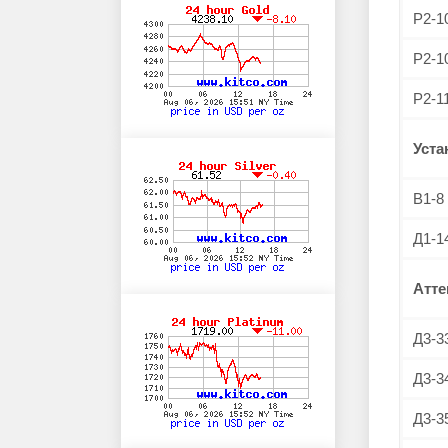
Р2-1
Р2-1
Р2-1
Уста
В1-8
Д1-1
Атт
Д3-3
Д3-3
Д3-3