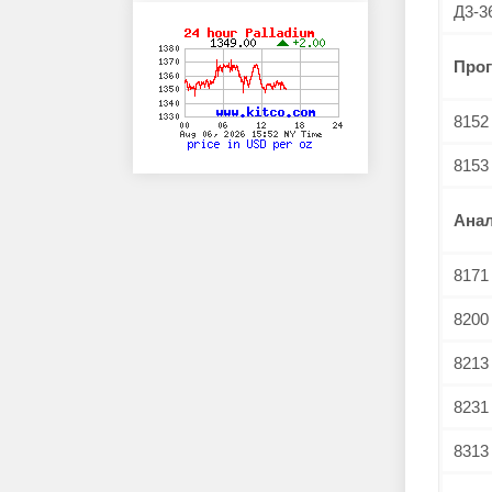
Д3-3
Про
8152
8153
Ана
8171
8200
8213
8231
8313